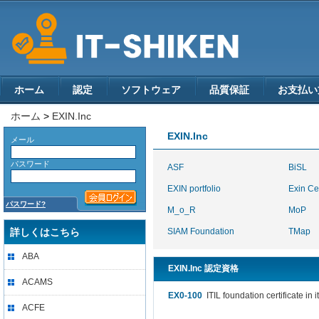
ホーム
認定
ソフトウェア
品質保証
お支払い
ホーム
>
EXIN.Inc
EXIN.Inc
メール
パスワード
ASF
BiSL
EXIN portfolio
Exin Cer
パスワード?
M_o_R
MoP
詳しくはこちら
SIAM Foundation
TMap
ABA
EXIN.Inc 認定資格
ACAMS
EX0-100
ITIL foundation certificate in
ACFE