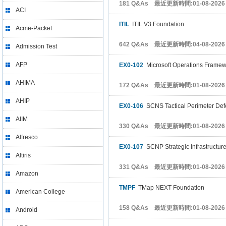
181 Q&As 最近更新時間:01-08-2026
ACI
ITIL
ITIL V3 Foundation
Acme-Packet
642 Q&As 最近更新時間:04-08-2026
Admission Test
AFP
EX0-102
Microsoft Operations Frame
AHIMA
172 Q&As 最近更新時間:01-08-2026
AHIP
EX0-106
SCNS Tactical Perimeter De
AIIM
330 Q&As 最近更新時間:01-08-2026
Alfresco
EX0-107
SCNP Strategic Infrastructure
Altiris
331 Q&As 最近更新時間:01-08-2026
Amazon
TMPF
TMap NEXT Foundation
American College
158 Q&As 最近更新時間:01-08-2026
Android