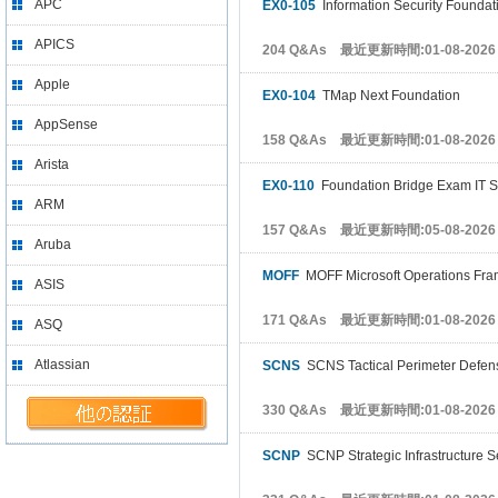
APC
EX0-105
Information Security Founda
APICS
204 Q&As 最近更新時間:01-08-2026
Apple
EX0-104
TMap Next Foundation
AppSense
158 Q&As 最近更新時間:01-08-2026
Arista
EX0-110
Foundation Bridge Exam IT 
ARM
157 Q&As 最近更新時間:05-08-2026
Aruba
MOFF
MOFF Microsoft Operations Fra
ASIS
171 Q&As 最近更新時間:01-08-2026
ASQ
Atlassian
SCNS
SCNS Tactical Perimeter Defen
330 Q&As 最近更新時間:01-08-2026
SCNP
SCNP Strategic Infrastructure S