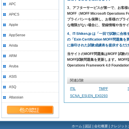
APC
3、アフターサービスが第一で、お客様の満足を求め
MOFF（MOFF Microsoft Opera
APICS
プライバシーを保障し、お客様のプライバ
Apple
な権限がない場合に、登録情報や当サ
4、IT-Shiken.jp は「一回で
AppSense
の「Exin Certification MO
に捺印された試験成績表を提供するだ
Arista
当サイトのMOFF問題集はMOFF 試験の
ARM
MOFF試験問題集を更新します。MOFF試験問題の
Operations Framework 4.0 F
Aruba
ASIS
関連試験
ASQ
ITIL
TMPF
SCNA_ESI.EN_EX0293
Atlassian
ホーム
|
認証
|
会社概要
|
クレジット