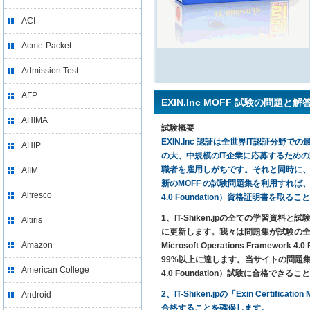
ACI
Acme-Packet
Admission Test
AFP
EXIN.Inc MOFF 試験の問題と解
AHIMA
試験概要
EXIN.Inc 認証は全世界IT認証分野で
AHIP
の大、中規模のIT企業に応募するため
職者を雇用しがちです。それと同時に、MO
AIIM
新のMOFF の試験問題集を利用すれば、気楽に試験に合格
Alfresco
4.0 Foundation）資格証明書を取る
1、IT-Shiken.jpの全ての学
Altiris
に更新します。我々は問題集が試験の全ての
Amazon
Microsoft Operations Fra
99%以上に達します。当サイトの問題集さえ利用すれば、E
American College
4.0 Foundation）試験に合格できる
2、IT-Shiken.jpの「Exin Ce
Android
合格することを確保します。