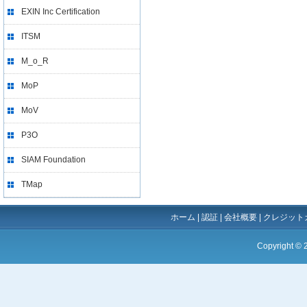
EXIN Inc Certification
ITSM
M_o_R
MoP
MoV
P3O
SIAM Foundation
TMap
ホーム
|
認証
|
会社概要
|
クレジット
Copyright ©