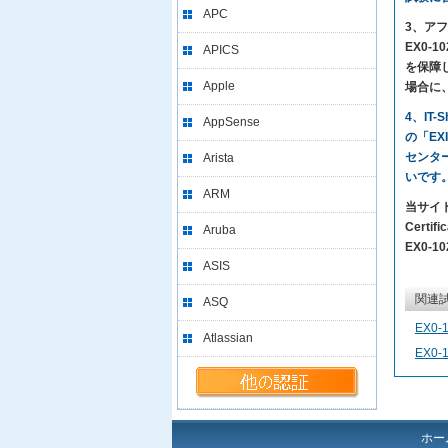
APC
3、アフ
EX0-
APICS
を保障
Apple
場合に
4、IT
AppSense
の「EX
センタ
Arista
いです
ARM
当サイト
Certi
Aruba
EX0-1
ASIS
関連
ASQ
EX0-
Atlassian
EX0-
ホー