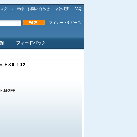
ログイン
登録
お問い合わせ
|
会社概要
|
FAQ
マイカート
0
ピース
例
フィードバック
on EX0-102
rk,MOFF