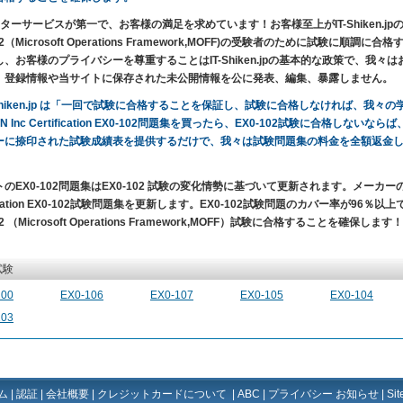
ターサービスが第一で、お客様の満足を求めています！お客様至上がIT-Shiken.jpの目的です。EXI
102（Microsoft Operations Framework,MOFF)の受験者のために試験
し、お客様のプライバシーを尊重することはIT-Shiken.jpの基本的な政策で、我
、登録情報や当サイトに保存された未公開情報を公に発表、編集、暴露しません。
-Shiken.jp は「一回で試験に合格することを保証し、試験に合格しなければ、我
IN Inc Certification EX0-102問題集を買ったら、EX0-102試験に合格しない
ーに捺印された試験成績表を提供するだけで、我々は試験問題集の料金を全額返金
。
のEX0-102問題集はEX0-102 試験の変化情勢に基づいて更新されます。メーカーの
fication EX0-102試験問題集を更新します。EX0-102試験問題のカバー率が96％以上で、一回で、E
02 （Microsoft Operations Framework,MOFF）試験に合格することを確保します！
試験
100
EX0-106
EX0-107
EX0-105
EX0-104
103
ム
|
認証
|
会社概要
|
クレジットカードについて
|
ABC
|
プライバシー お知らせ
|
Si