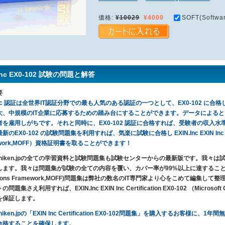
価格:
¥10029
¥4000
SOFT(Softwar
.Inc EX0-102 試験の問題と解答
要
.Inc 認証は全世界IT認証分野での最も人気のある認証の一つとして、EX0-102 に合格して取
大、中規模のIT企業に応募するための踏み台にすることができます。データによると
を雇用しがちです。それと同時に、EX0-102 認証に合格すれば、受験者の収入水準を大
のEX0-102 の試験問題集を利用すれば、気楽に試験に合格し EXIN.Inc EXIN Inc Certific
ework,MOFF）資格証明書を取ることができます！
T-Shiken.jpの全ての学習資料と試験問題集も試験センターからの最新版です。我
ます。我々は問題集が試験の全ての内容を覆い、カバー率が99%以上に達することを保証します。
ations Framework,MOFF)問題集は弊社の数名のIT専門家より心をこめて編集
問題集さえ利用すれば、EXIN.Inc EXIN Inc Certification EX0-102 （Microsof
を保証します。
-Shiken.jpの「EXIN Inc Certification EX0-102問題集」を購入するお
合格することを確保します。