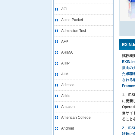
ACI
Acme-Packet
Admission Test
AFP
EXIN
AHIMA
試験概
EXIN
AHIP
沢山の
た求職者
AIIM
される最新
Alfresco
Fram
1、I
Altiris
に更新し
Amazon
Oper
当サイトの
American College
ること
2、IT
Android
試験に