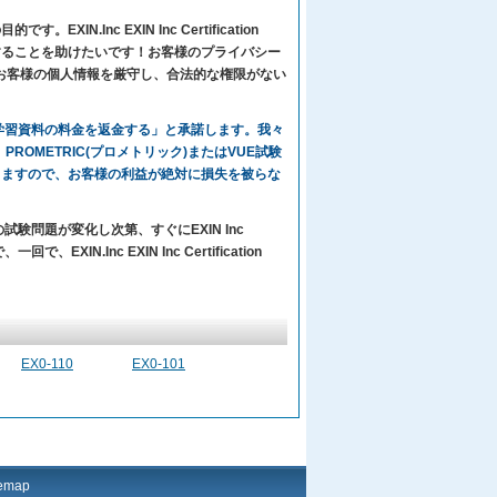
N.Inc EXIN Inc Certification
に順調に合格することを助けたいです！お客様のプライバシー
々はお客様の個人情報を厳守し、合法的な権限がない
々の学習資料の料金を返金する」と承諾します。我々
ならば、PROMETRIC(プロメトリック)またはVUE試験
しますので、お客様の利益が絶対に損失を被らな
試験問題が変化し次第、すぐにEXIN Inc
XIN.Inc EXIN Inc Certification
EX0-110
EX0-101
temap