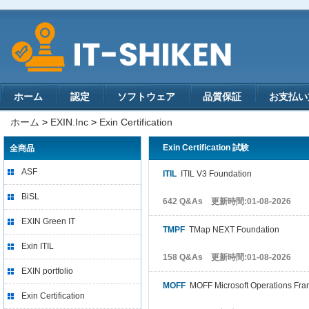
ホーム
認定
ソフトウェア
品質保証
お支払い
ホーム
>
EXIN.Inc
>
Exin Certification
Exin Certification 試験
全商品
ASF
ITIL
ITIL V3 Foundation
BiSL
642 Q&As 更新時間:01-08-2026
EXIN Green IT
TMPF
TMap NEXT Foundation
Exin ITIL
158 Q&As 更新時間:01-08-2026
EXIN portfolio
MOFF
MOFF Microsoft Operations Fra
Exin Certification