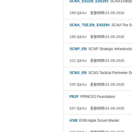
SCNA_ESI.EN_EX0293
SCNA Enterpri
198 Q&As 更新時間:01-08-2026
SCNA_TSE.EN_EX0294
SCNA The So
198 Q&As 更新時間:01-08-2026
SCNP_EN
SCNP Strategic Infrastructu
331 Q&As 更新時間:01-08-2026
SCNS_EN
SCNS Tactical Perimeter D
330 Q&As 更新時間:01-08-2026
PR2F
PRINCE2 Foundation
547 Q&As 更新時間:01-08-2026
ASM
EXIN Agile Scrum Master