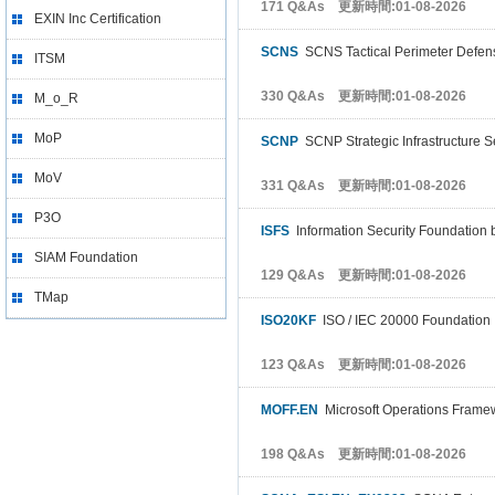
171 Q&As 更新時間:01-08-2026
EXIN Inc Certification
SCNS
SCNS Tactical Perimeter Defen
ITSM
330 Q&As 更新時間:01-08-2026
M_o_R
MoP
SCNP
SCNP Strategic Infrastructure S
MoV
331 Q&As 更新時間:01-08-2026
P3O
ISFS
Information Security Foundation
SIAM Foundation
129 Q&As 更新時間:01-08-2026
TMap
ISO20KF
ISO / IEC 20000 Foundation
123 Q&As 更新時間:01-08-2026
MOFF.EN
Microsoft Operations Frame
198 Q&As 更新時間:01-08-2026