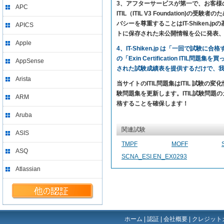
3、アフターサービスが第一で、お客様の満足を求め
APC
ITIL（ITIL V3 Foundati
バシーを尊重することはIT-Shike
APICS
トに保存された未公開情報を公に発表
Apple
4、IT-Shiken.jp は「一回で
の「Exin Certification IT
AppSense
された試験成績表を提供するだけで、
Arista
当サイトのITIL問題集はITIL 試験の変化
験問題集を更新します。ITIL試験問題のカバー率が9
ARM
格することを確保します！
Aruba
関連試験
ASIS
TMPF
MOFF
ASQ
SCNA_ESI.EN_EX0293
Atlassian
ホーム
|
認証
|
会社概要
|
クレジット