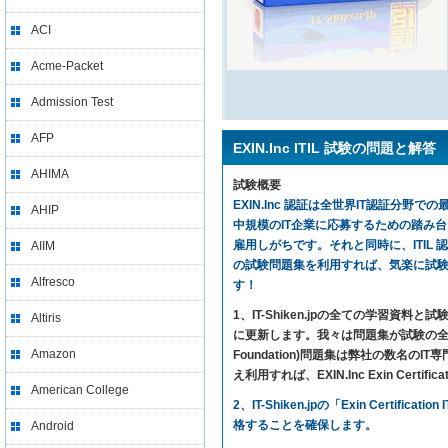
ACI
Acme-Packet
Admission Test
AFP
EXIN.Inc ITIL 試験の問題と解答
AHIMA
試験概要
EXIN.Inc 認証は全世界IT認証分野で
AHIP
中規模のIT企業に応募するための踏み
雇用しがちです。それと同時に、ITIL 認
AIIM
の試験問題集を利用すれば、気楽に試験に合格し EXI
Alfresco
す！
1、IT-Shiken.jpの全ての学
Altiris
に更新します。我々は問題集が試験の全ての内
Amazon
Foundation)問題集は弊社の数名
え利用すれば、EXIN.Inc Exin Certifi
American College
2、IT-Shiken.jpの「Exin Ce
格することを確保します。
Android