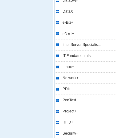
DataSys+
DataX
e-Biz+
i-NET+
Intel Server Specialis...
IT Fundamentals
Linux+
Network+
PDI+
PenTest+
Project+
RFID+
Security+