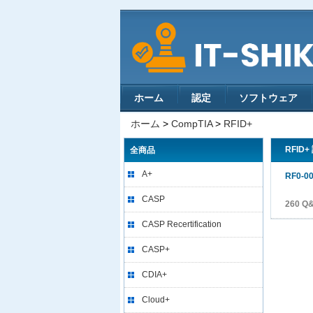
ホーム
認定
ソフトウェア
ホーム
>
CompTIA
>
RFID+
RFID+
全商品
A+
RF0-0
CASP
260 Q
CASP Recertification
CASP+
CDIA+
Cloud+