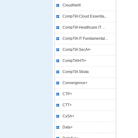
CloudNetX
CompTIA Cloud Essentia...
CompTIA Healthcare IT ...
CompTIA IT Fundamental...
CompTIA SecAI+
CompTIAHTI+
CompTIA Strata
Convergence+
CTP+
CTT+
CySA+
Data+