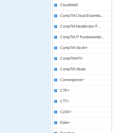
CloudNetX
CompTIA Cloud Essentia...
CompTIA Healthcare IT ...
CompTIA IT Fundamental...
CompTIA SecAI+
CompTIAHTI+
CompTIA Strata
Convergence+
CTP+
CTT+
CySA+
Data+