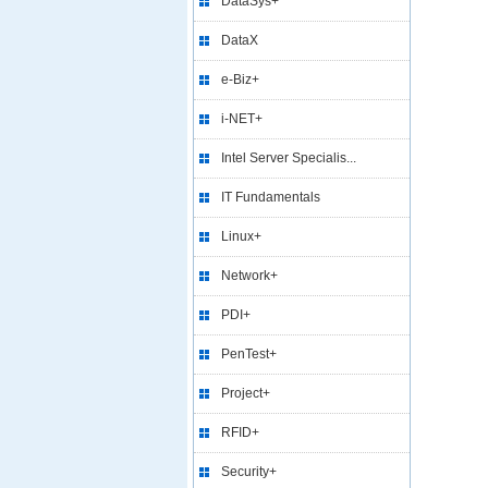
DataSys+
DataX
e-Biz+
i-NET+
Intel Server Specialis...
IT Fundamentals
Linux+
Network+
PDI+
PenTest+
Project+
RFID+
Security+