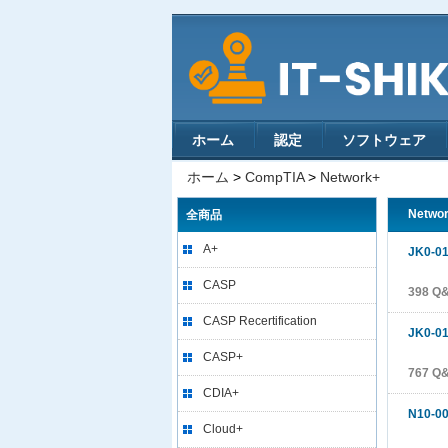
ホーム
認定
ソフトウェア
ホーム
>
CompTIA
>
Network+
Netwo
全商品
A+
JK0-0
CASP
398 Q
CASP Recertification
JK0-0
CASP+
767 Q
CDIA+
N10-0
Cloud+