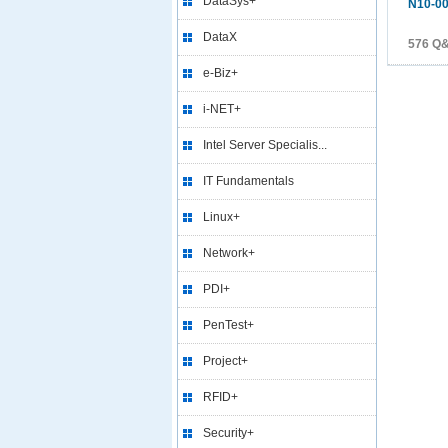
DataSys+
N10-00
DataX
576 Q
e-Biz+
i-NET+
Intel Server Specialis...
IT Fundamentals
Linux+
Network+
PDI+
PenTest+
Project+
RFID+
Security+