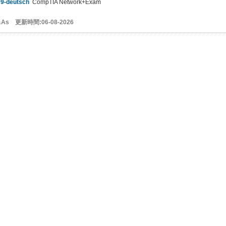
9-deutsch
CompTIA Network+Exam
&As 更新時間:06-08-2026