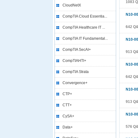
1083 
CloudNetX
N10-0
CompTIA Cloud Essentia...
642 Q
CompTIA Healthcare IT ...
CompTIA IT Fundamental...
N10-0
CompTIA SecAI+
913 Q
CompTIAHTI+
N10-00
CompTIA Strata
642 Q
Convergence+
N10-00
CTP+
913 Q
CTT+
N10-0
CySA+
576 Q
Data+