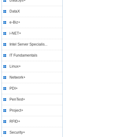
DataSys+
DataX
e-Biz+
i-NET+
Intel Server Specialis...
IT Fundamentals
Linux+
Network+
PDI+
PenTest+
Project+
RFID+
Security+