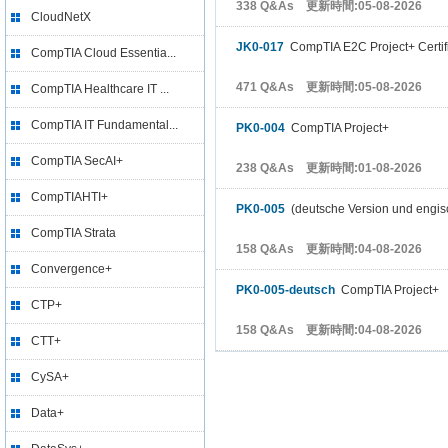
338 Q&As 更新時間:05-08-2026
CloudNetX
JK0-017
CompTIA E2C Project+ Certif
CompTIA Cloud Essentia...
471 Q&As 更新時間:05-08-2026
CompTIA Healthcare IT ...
CompTIA IT Fundamental...
PK0-004
CompTIA Project+
CompTIA SecAI+
238 Q&As 更新時間:01-08-2026
CompTIAHTI+
PK0-005
(deutsche Version und engis
CompTIA Strata
158 Q&As 更新時間:04-08-2026
Convergence+
PK0-005-deutsch
CompTIA Project+
CTP+
158 Q&As 更新時間:04-08-2026
CTT+
CySA+
Data+