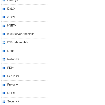
DataSys+
DataX
e-Biz+
i-NET+
Intel Server Specialis...
IT Fundamentals
Linux+
Network+
PDI+
PenTest+
Project+
RFID+
Security+