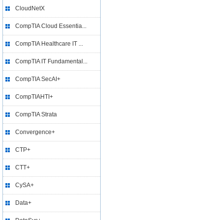
CloudNetX
CompTIA Cloud Essentia...
CompTIA Healthcare IT ...
CompTIA IT Fundamental...
CompTIA SecAI+
CompTIAHTI+
CompTIA Strata
Convergence+
CTP+
CTT+
CySA+
Data+