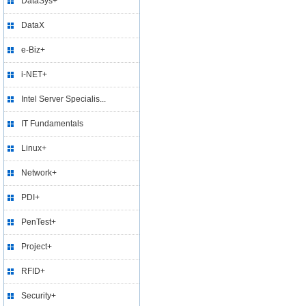
DataSys+
DataX
e-Biz+
i-NET+
Intel Server Specialis...
IT Fundamentals
Linux+
Network+
PDI+
PenTest+
Project+
RFID+
Security+