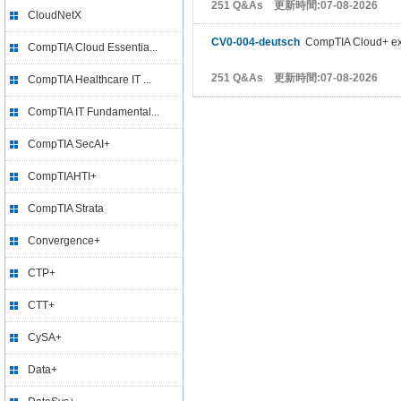
251 Q&As 更新時間:07-08-2026
CloudNetX
CV0-004-deutsch
CompTIA Cloud+ e
CompTIA Cloud Essentia...
251 Q&As 更新時間:07-08-2026
CompTIA Healthcare IT ...
CompTIA IT Fundamental...
CompTIA SecAI+
CompTIAHTI+
CompTIA Strata
Convergence+
CTP+
CTT+
CySA+
Data+