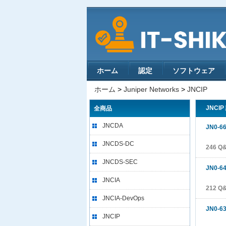
ホーム
認定
ソフトウェア
ホーム
>
Juniper Networks
>
JNCIP
JNCIP
全商品
JNCDA
JN0-6
JNCDS-DC
246 Q
JNCDS-SEC
JN0-6
JNCIA
212 Q
JNCIA-DevOps
JN0-6
JNCIP