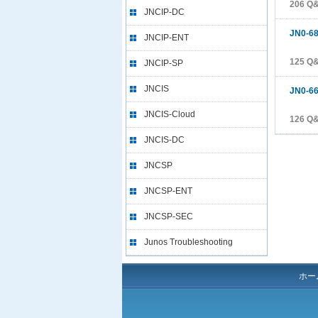
206 Q
JNCIP-DC
JN0-6
JNCIP-ENT
125 Q
JNCIP-SP
JNCIS
JN0-6
JNCIS-Cloud
126 Q
JNCIS-DC
JNCSP
JNCSP-ENT
JNCSP-SEC
Junos Troubleshooting
ホー