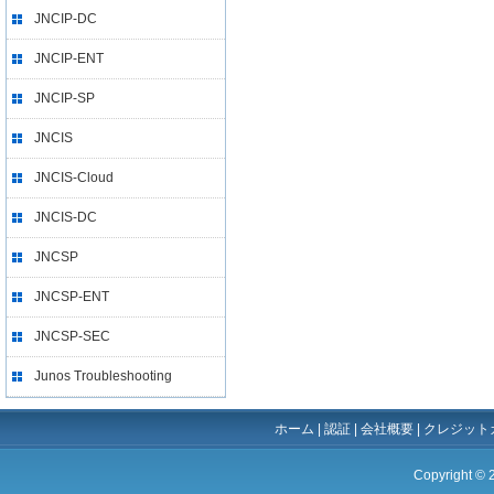
JNCIP-DC
JNCIP-ENT
JNCIP-SP
JNCIS
JNCIS-Cloud
JNCIS-DC
JNCSP
JNCSP-ENT
JNCSP-SEC
Junos Troubleshooting
ホーム
|
認証
|
会社概要
|
クレジット
Copyright ©