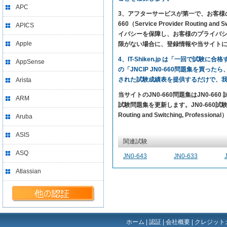
APC
3、アフターサービスが第一で、お客様の満足を求
660（Service Provider Routi
APICS
イバシーを保障し、お客様のプライバシー
Apple
限がない場合に、登録情報や当サイト
4、IT-Shiken.jp は「一回で
AppSense
の「JNCIP JN0-660問題集を買っ
された試験成績表を提供するだけで、
Arista
当サイトのJN0-660問題集はJN0-6
ARM
試験問題集を更新します。JN0-660試験問題のカ
Routing and Switching, Prof
Aruba
ASIS
関連試験
ASQ
JN0-643
JN0-633
Atlassian
ホーム
|
認証
|
会社概要
|
クレジット