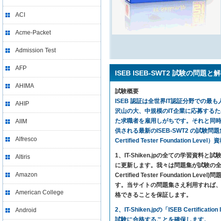
ACI
Acme-Packet
Admission Test
AFP
ISEB ISEB-SWT2 試験の問題と
AHIMA
試験概要
ISEB 認証は全世界IT認証分野での最も人
AHIP
沢山の大、中規模のIT企業に応募する
た求職者を雇用しがちです。それと同時に、I
AIIM
供される最新のISEB-SWT2 の試験問題集を利
Alfresco
Certified Tester Foundation
1、IT-Shiken.jpの全ての学
Altiris
に更新します。我々は問題集が試験の全ての内
Amazon
Certified Tester Founda
す。当サイトの問題集さえ利用すれば、ISEB ISEB C
American College
格できることを保証します。
2、IT-Shiken.jpの「ISEB Cer
Android
試験に合格することを確保します。