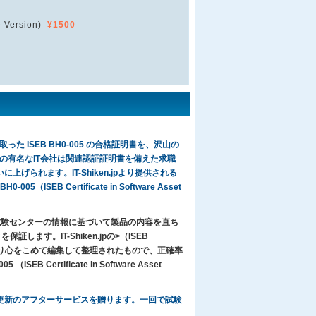
 Version)
¥1500
た ISEB BH0-005 の合格証明書を、沢山の
の有名なIT会社は関連認証証明書を備えた求職
げられます。IT-Shiken.jpより提供される
（ISEB Certificate in Software Asset
々は試験センターの情報に基づいて製品の内容を直ち
す。IT-Shiken.jpの>（ISEB
の数名のIT専門家より心をこめて編集して整理されたもので、正確率
B Certificate in Software Asset
に、1年間無料更新のアフターサービスを贈ります。一回で試験