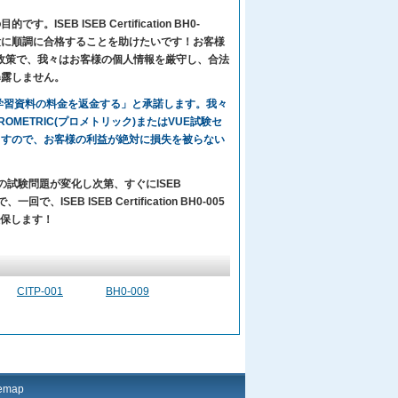
EB ISEB Certification BH0-
)の受験者のために試験に順調に合格することを助けたいです！お客様
的な政策で、我々はお客様の個人情報を厳守し、合法
暴露しません。
々の学習資料の料金を返金する」と承諾します。我々
ば、PROMETRIC(プロメトリック)またはVUE試験セ
ますので、お客様の利益が絶対に損失を被らない
ーの試験問題が変化し次第、すぐにISEB
、ISEB ISEB Certification BH0-005
ことを確保します！
CITP-001
BH0-009
temap