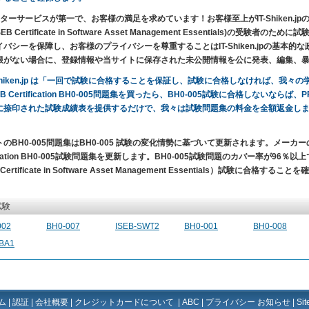
ターサービスが第一で、お客様の満足を求めています！お客様至上がIT-Shiken.jpの目的です。IS
SEB Certificate in Software Asset Management Essentials
イバシーを保障し、お客様のプライバシーを尊重することはIT-Shiken.jpの基本
限がない場合に、登録情報や当サイトに保存された未公開情報を公に発表、編集、
-Shiken.jp は「一回で試験に合格することを保証し、試験に合格しなければ、我
EB Certification BH0-005問題集を買ったら、BH0-005試験に合格しないなら
に捺印された試験成績表を提供するだけで、我々は試験問題集の料金を全額返金し
のBH0-005問題集はBH0-005 試験の変化情勢に基づいて更新されます。メーカ
fication BH0-005試験問題集を更新します。BH0-005試験問題のカバー率が96％以上で、一回で
 Certificate in Software Asset Management Essentials）試験に合格する
試験
002
BH0-007
ISEB-SWT2
BH0-001
BH0-008
-BA1
ム
|
認証
|
会社概要
|
クレジットカードについて
|
ABC
|
プライバシー お知らせ
|
Si