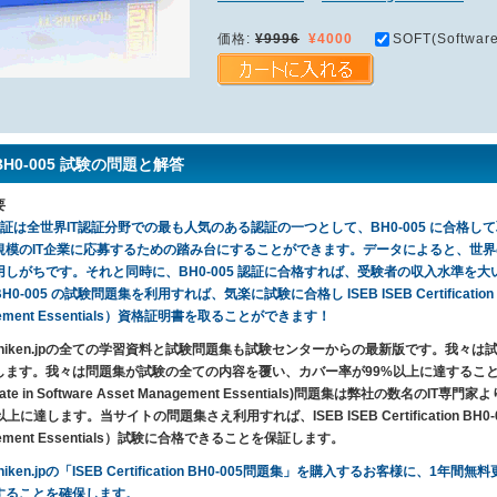
価格:
¥9996
¥4000
SOFT(Software
 BH0-005 試験の問題と解答
要
 認証は全世界IT認証分野での最も人気のある認証の一つとして、BH0-005 に合格して取っ
規模のIT企業に応募するための踏み台にすることができます。データによると、世界
しがちです。それと同時に、BH0-005 認証に合格すれば、受験者の収入水準を大いに上
0-005 の試験問題集を利用すれば、気楽に試験に合格し ISEB ISEB Certification BH0-005
gement Essentials）資格証明書を取ることができます！
T-Shiken.jpの全ての学習資料と試験問題集も試験センターからの最新版です。我
ます。我々は問題集が試験の全ての内容を覆い、カバー率が99%以上に達することを保証しま
ficate in Software Asset Management Essentials)問題集は弊社
上に達します。当サイトの問題集さえ利用すれば、ISEB ISEB Certification BH0-005 （ISE
gement Essentials）試験に合格できることを保証します。
-Shiken.jpの「ISEB Certification BH0-005問題集」を購入するお客様
することを確保します。