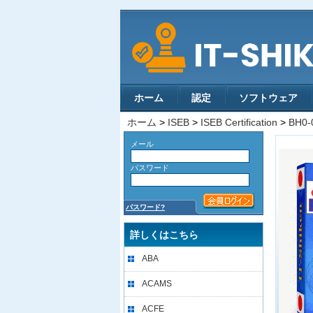
ホーム
認定
ソフトウェア
ホーム
>
ISEB
>
ISEB Certification
>
BH0-
メール
パスワード
パスワード?
詳しくはこちら
ABA
ACAMS
ACFE