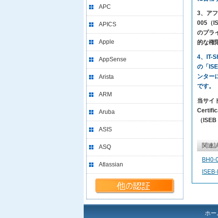
APC
3、アフ
005（I
APICS
のプラ
Apple
的な権
4、IT
AppSense
の「IS
ンター
Arista
です。
ARM
当サイト
Certi
Aruba
（ISEB
ASIS
関連
ASQ
BH0-
Atlassian
ISEB
ホー