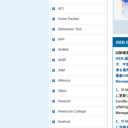
ACI
Acme-Packet
Admission Test
AFP
ISEB
AHIMA
試験概
ISEB
AHIP
大、中
者を雇用
AIIM
最新のBH
Alfresco
Mana
1、I
Altiris
に更新し
Amazon
Certi
が99%以
American College
Mana
2、IT
Android
に合格