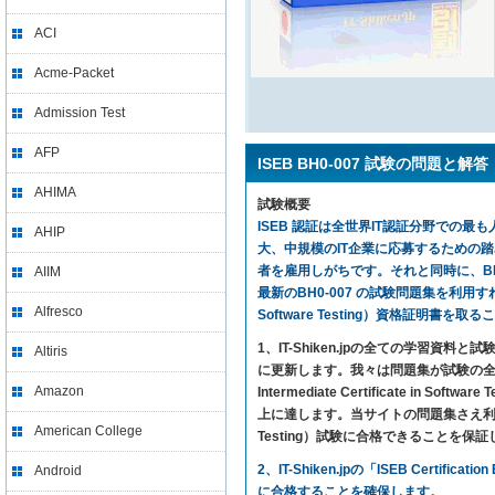
ACI
Acme-Packet
Admission Test
AFP
ISEB BH0-007 試験の問題と解答
AHIMA
試験概要
ISEB 認証は全世界IT認証分野での最も
AHIP
大、中規模のIT企業に応募するための
者を雇用しがちです。それと同時に、BH0
AIIM
最新のBH0-007 の試験問題集を利用すれば、気楽に試
Alfresco
Software Testing）資格証明書を
1、IT-Shiken.jpの全ての学
Altiris
に更新します。我々は問題集が試験の全ての
Amazon
Intermediate Certificate 
上に達します。当サイトの問題集さえ利用すれば、ISEB I
American College
Testing）試験に合格できることを保
2、IT-Shiken.jpの「ISEB Ce
Android
に合格することを確保します。