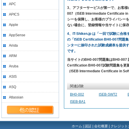
APC
3、アフターサービスが第一で、お客様の満足を求め
007（ISEB Intermediate Cer
APICS
シーを保障し、お客様のプライバシーを尊
Apple
ない場合に、登録情報や当サイトに保
4、IT-Shiken.jp は「一回で
AppSense
の「ISEB Certification BH0
ンターに捺印された試験成績表を提供
Arista
です。
ARM
当サイトのBH0-007問題集はBH0-
Certification BH0-007試験問題集
Aruba
（ISEB Intermediate Certificat
ASIS
関連試験
ASQ
BH0-002
ISEB-SWT2
Atlassian
ISEB-BA1
ホーム
|
認証
|
会社概要
|
クレジット