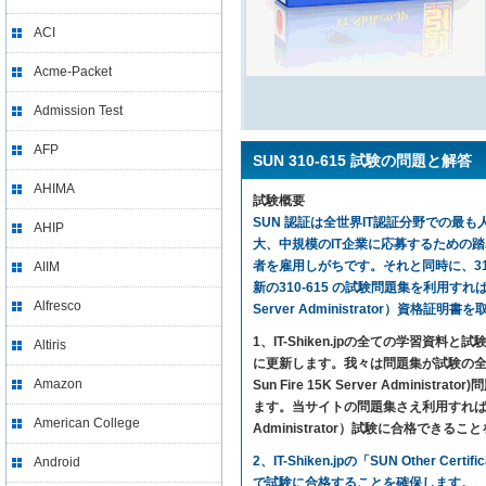
ACI
Acme-Packet
Admission Test
AFP
SUN 310-615 試験の問題と解答
AHIMA
試験概要
SUN 認証は全世界IT認証分野での最も人
AHIP
大、中規模のIT企業に応募するための
者を雇用しがちです。それと同時に、310
AIIM
新の310-615 の試験問題集を利用すれば、気楽に試験
Alfresco
Server Administrator）資格証
1、IT-Shiken.jpの全ての学
Altiris
に更新します。我々は問題集が試験の全ての内容
Amazon
Sun Fire 15K Server Adm
ます。当サイトの問題集さえ利用すれば、SUN SUN Ot
American College
Administrator）試験に合格できる
2、IT-Shiken.jpの「SUN Othe
Android
で試験に合格することを確保します。