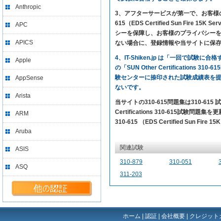
Anthropic
3、アフターサービスが第一で、お客様の満足を求め
615（EDS Certified Sun Fir
APC
シーを保障し、お客様のプライバシーを尊
APICS
ない場合に、登録情報や当サイトに保
4、IT-Shiken.jp は「一回で
Apple
の「SUN Other Certificatio
験センターに捺印された試験成績表を
AppSense
ないです。
Arista
当サイトの310-615問題集は310-6
Certifications 310-615試験問題
ARM
310-615 （EDS Certified Sun F
Aruba
関連試験
ASIS
310-879
310-051
ASQ
311-203
ホーム
|
認証
|
会社概要
|
クレジット