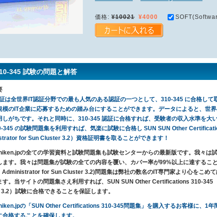
価格:
¥10021
¥4000
SOFT(Softwar
310-345 試験の問題と解答
要
認証は全世界IT認証分野での最も人気のある認証の一つとして、310-345 に合格して取っ
規模のIT企業に応募するための踏み台にすることができます。データによると、世界
しがちです。それと同時に、310-345 認証に合格すれば、受験者の収入水準を大いに上
-345 の試験問題集を利用すれば、気楽に試験に合格し SUN SUN Other Certifications 3
istrator for Sun Cluster 3.2）資格証明書を取ることができます！
T-Shiken.jpの全ての学習資料と試験問題集も試験センターからの最新版です。我
ます。我々は問題集が試験の全ての内容を覆い、カバー率が99%以上に達することを保証します。I
em Administrator for Sun Cluster 3.2)問題集は弊社の数名のIT専門家
。当サイトの問題集さえ利用すれば、SUN SUN Other Certifications 310-345 （Sun Cer
ter 3.2）試験に合格できることを保証します。
-Shiken.jpの「SUN Other Certifications 310-345問題集」を購入す
に合格することを確保します。