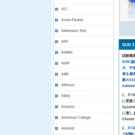
ACI
Acme-Packet
Admission Test
AFP
SUN 
AHIMA
試験概
SUN 
AHIP
大、中
者を雇用
AIIM
新の310
Alfresco
Admin
1、I
Altiris
に更新し
Amazon
Syst
に達します
American College
Clus
2、IT
Android
で試験