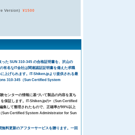
e Version)
¥1500
た SUN 310-345 の合格証明書を、沢山の
の有名なIT会社は関連認証証明書を備えた求職
げられます。IT-Shiken.jpより提供される最
10-345（Sun Certified System
々は試験センターの情報に基づいて製品の内容を直ち
T-Shiken.jpの>（Sun Certified
より心をこめて編集して整理されたもので、正確率が99%以上
tified System Administrator for Sun
るお客様に、1年間無料更新のアフターサービスを贈ります。一回