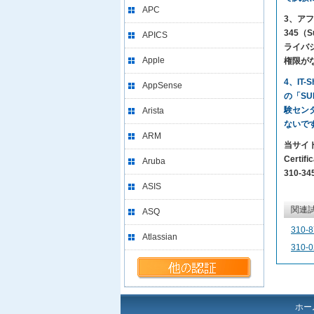
APC
3、アフ
345（S
APICS
ライバ
Apple
権限が
4、IT
AppSense
の「SU
験セン
Arista
ないで
ARM
当サイト
Certi
Aruba
310-3
ASIS
関連
ASQ
310-8
Atlassian
310-0
ホー