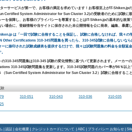
ターサービスが第一で、お客様の満足を求めています！お客様至上がIT-Shiken.jpの目的です。SUN
un Certified System Administrator for Sun Cluster 3.2)の
シーを保障し、お客様のプライバシーを尊重することはIT-Shiken.jpの基本的な
ない場合に、登録情報や当サイトに保存された未公開情報を公に発表、編集、暴露
-Shiken.jp は「一回で試験に合格することを保証し、試験に合格しなければ、我
N Other Certifications 310-345問題集を買ったら、310-345試験に合格しな
ターに捺印された試験成績表を提供するだけで、我々は試験問題集の料金を全額返
す。
の310-345問題集は310-345 試験の変化情勢に基づいて更新されます。メーカーの
fications 310-345試験問題集を更新します。310-345試験問題のカバー率が96％以上で、一回
45 （Sun Certified System Administrator for Sun Cluster 3.2）試験に合
試験
79
310-051
310-043
310-036
310-035
25
ム
|
認証
|
会社概要
|
クレジットカードについて
|
ABC
|
プライバシー お知らせ
|
Si