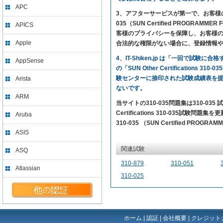
APC
3、アフターサービスが第一で、お客様の満足を求め
035（SUN Certified PROGRA
APICS
客様のプライバシーを保障し、お客様のプ
Apple
合法的な権限がない場合に、登録情報
4、IT-Shiken.jp は「一回で
AppSense
の「SUN Other Certificatio
験センターに捺印された試験成績表を
Arista
ないです。
ARM
当サイトの310-035問題集は310-0
Certifications 310-035試験問題
Aruba
310-035 （SUN Certified PRO
ASIS
関連試験
ASQ
310-879
310-051
Atlassian
310-025
ホーム
|
認証
|
会社概要
|
クレジット