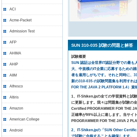
ACI
Acme-Packet
Admission Test
AFP
SUN 310-035 試験の問題と解答
AHIMA
試験概要
SUN 認証は全世界IT認証分野での最も人
AHIP
大、中規模のIT企業に応募するための
者を雇用しがちです。それと同時に、310
AIIM
新の310-035 の試験問題集を利用すれば、気楽に試
Alfresco
FOR THE JAVA 2 PLATFORM 
1、IT-Shiken.jpの全ての学
Altiris
に更新します。我々は問題集が試験の全ての
Amazon
Certified PROGRAMMER FOR
正確率が99%以上に達します。当サイトの問題集さえ利
American College
PROGRAMMER FOR THE JAVA 
2、IT-Shiken.jpの「SUN Othe
Android
で試験に合格することを確保します。