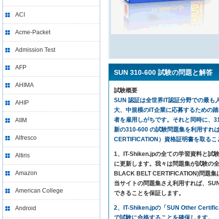
ACI
Acme-Packet
Admission Test
AFP
SUN 310-600 試験の問題と解答
AHIMA
試験概要
SUN 認証は全世界IT認証分野での最も人
AHIP
大、中規模のIT企業に応募するための
者を雇用しがちです。それと同時に、310
AIIM
新の310-600 の試験問題集を利用すれば、気楽に
Alfresco
CERTIFICATION）資格証明書を取
1、IT-Shiken.jpの全ての学
Altiris
に更新します。我々は問題集が試験の全ての内
Amazon
BLACK BELT CERTIFICAT
当サイトの問題集さえ利用すれば、SUN SUN Oth
American College
できることを保証します。
2、IT-Shiken.jpの「SUN Othe
Android
で試験に合格することを確保します。