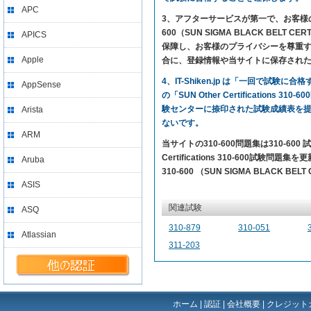
APC
3、アフターサービスが第一で、お客様の満足を求め
600（SUN SIGMA BLACK BE
APICS
保障し、お客様のプライバシーを尊重する
Apple
合に、登録情報や当サイトに保存され
4、IT-Shiken.jp は「一回で
AppSense
の「SUN Other Certificatio
験センターに捺印された試験成績表を
Arista
ないです。
ARM
当サイトの310-600問題集は310-6
Certifications 310-600試験問題
Aruba
310-600 （SUN SIGMA BLACK 
ASIS
関連試験
ASQ
310-879
310-051
Atlassian
311-203
ホーム
|
認証
|
会社概要
|
クレジット