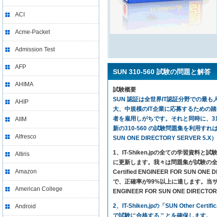
ACI
Acme-Packet
Admission Test
AFP
SUN 310-560 試験の問題と解答
AHIMA
試験概要
SUN 認証は全世界IT認証分野での最も人
AHIP
大、中規模のIT企業に応募するための
者を雇用しがちです。それと同時に、310
AIIM
新の310-560 の試験問題集を利用すれば、気楽に試
Alfresco
SUN ONE DIRECTORY SERVE
1、IT-Shiken.jpの全ての学
Altiris
に更新します。我々は問題集が試験の全ての
Amazon
Certified ENGINEER FOR S
で、正確率が99%以上に達します。当サイトの問題集
American College
ENGINEER FOR SUN ONE DIR
2、IT-Shiken.jpの「SUN Othe
Android
で試験に合格することを確保します。