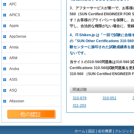
APC
3、アフターサービスが第一で、お客様の満足を求め
560（SUN Certified ENGINEE
APICS
す！お客様のプライバシーを保障し、お客
Apple
守し、合法的な権限がない場合に、登
4、IT-Shiken.jp は「一回で
AppSense
の「SUN Other Certificatio
験センターに捺印された試験成績表を
Arista
ないです。
ARM
当サイトの310-560問題集は310-5
Certifications 310-560試験問題
Aruba
310-560 （SUN Certified ENGI
ASIS
関連試験
ASQ
310-879
310-051
Atlassian
311-203
ホーム
|
認証
|
会社概要
|
クレジット