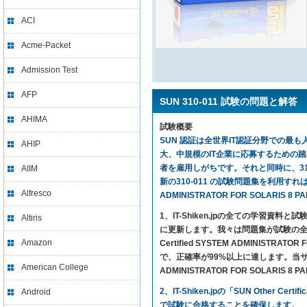
ACI
Acme-Packet
Admission Test
AFP
SUN 310-011 試験の問題と解答
AHIMA
試験概要
SUN 認証は全世界IT認証分野での最も人
AHIP
大、中規模のIT企業に応募するための
者を雇用しがちです。それと同時に、310
AIIM
新の310-011 の試験問題集を利用すれば、気楽に試
Alfresco
ADMINISTRATOR FOR SOLARI
1、IT-Shiken.jpの全ての学
Altiris
に更新します。我々は問題集が試験の全ての
Amazon
Certified SYSTEM ADMINIST
で、正確率が99%以上に達します。当サイトの問題集さ
American College
ADMINISTRATOR FOR SOLARI
2、IT-Shiken.jpの「SUN Othe
Android
で試験に合格することを確保します。