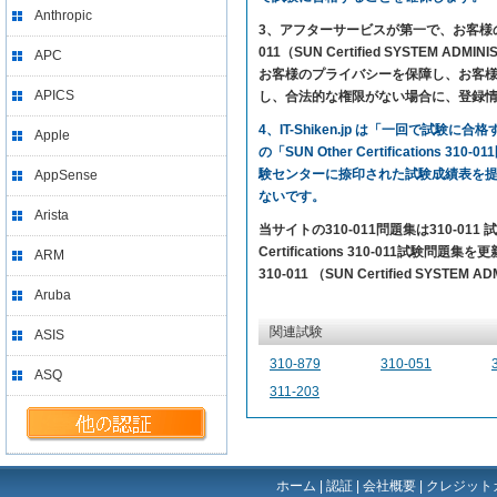
Anthropic
3、アフターサービスが第一で、お客様の満足を求め
011（SUN Certified SYSTEM 
APC
お客様のプライバシーを保障し、お客様の
APICS
し、合法的な権限がない場合に、登録
4、IT-Shiken.jp は「一回で
Apple
の「SUN Other Certification
験センターに捺印された試験成績表を
AppSense
ないです。
Arista
当サイトの310-011問題集は310-0
Certifications 310-011試験問題
ARM
310-011 （SUN Certified SYST
Aruba
関連試験
ASIS
310-879
310-051
ASQ
311-203
ホーム
|
認証
|
会社概要
|
クレジット