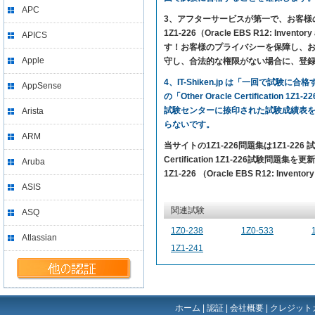
APC
3、アフターサービスが第一で、お客様の満足を求めて
1Z1-226（Oracle EBS R12: Inv
APICS
す！お客様のプライバシーを保障し、お客
Apple
守し、合法的な権限がない場合に、登
4、IT-Shiken.jp は「一回で
AppSense
の「Other Oracle Certificat
試験センターに捺印された試験成績表
Arista
らないです。
ARM
当サイトの1Z1-226問題集は1Z1-2
Certification 1Z1-226試験問題集を
Aruba
1Z1-226 （Oracle EBS R12: Inv
ASIS
関連試験
ASQ
1Z0-238
1Z0-533
Atlassian
1Z1-241
ホーム
|
認証
|
会社概要
|
クレジット