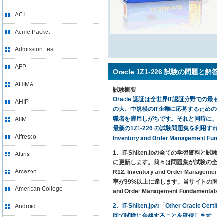
ACI
Acme-Packet
Admission Test
AFP
Oracle 1Z1-226 試験の問題と解
AHIMA
試験概要
Oracle 認証は全世界IT認証分野での最
AHIP
の大、中規模のIT企業に応募するため
職者を雇用しがちです。それと同時に、1Z
AIIM
最新の1Z1-226 の試験問題集を利用すれば、気楽に試
Alfresco
Inventory and Order Manage
1、IT-Shiken.jpの全ての学
Altiris
に更新します。我々は問題集が試験の全ての内
Amazon
R12: Inventory and Order 
率が99%以上に達します。当サイトの問題集さえ利用すれば
American College
and Order Management Fund
2、IT-Shiken.jpの「Other Ora
Android
回で試験に合格することを確保します