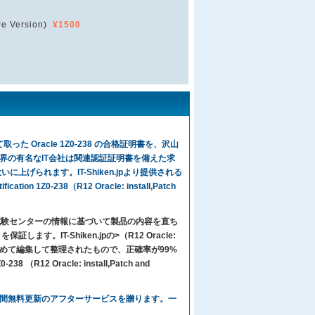
e Version)
¥1500
た Oracle 1Z0-238 の合格証明書を、沢山
界の有名なIT会社は関連認証証明書を備えた求
上げられます。IT-Shiken.jpより提供される
n 1Z0-238（R12 Oracle: install,Patch
々は試験センターの情報に基づいて製品の内容を直ち
IT-Shiken.jpの>（R12 Oracle:
T専門家より心をこめて編集して整理されたもので、正確率が99%
（R12 Oracle: install,Patch and
するお客様に、1年間無料更新のアフターサービスを贈ります。一