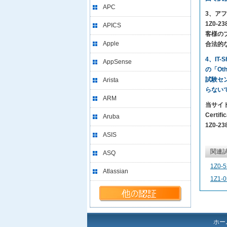
APC
3、アフタ
1Z0-2
APICS
客様の
Apple
合法的
4、IT
AppSense
の「Oth
試験セ
Arista
らない
ARM
当サイト
Certi
Aruba
1Z0-23
ASIS
関連
ASQ
1Z0-5
Atlassian
1Z1-0
ホー