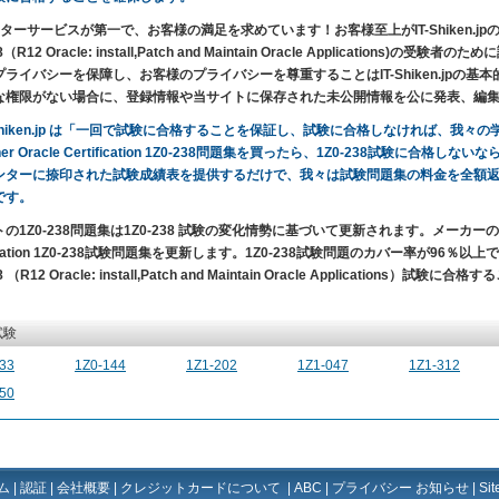
ーサービスが第一で、お客様の満足を求めています！お客様至上がIT-Shiken.jpの目的です。Orac
38（R12 Oracle: install,Patch and Maintain Oracle Applicati
プライバシーを保障し、お客様のプライバシーを尊重することはIT-Shiken.jpの
な権限がない場合に、登録情報や当サイトに保存された未公開情報を公に発表、編
-Shiken.jp は「一回で試験に合格することを保証し、試験に合格しなければ、我
er Oracle Certification 1Z0-238問題集を買ったら、1Z0-238試験に合格し
ンターに捺印された試験成績表を提供するだけで、我々は試験問題集の料金を全額
です。
の1Z0-238問題集は1Z0-238 試験の変化情勢に基づいて更新されます。メーカーの試
fication 1Z0-238試験問題集を更新します。1Z0-238試験問題のカバー率が96％以上で、一回で、O
8 （R12 Oracle: install,Patch and Maintain Oracle Applications）試
試験
33
1Z0-144
1Z1-202
1Z1-047
1Z1-312
50
ム
|
認証
|
会社概要
|
クレジットカードについて
|
ABC
|
プライバシー お知らせ
|
Si