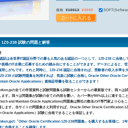
価格:
¥10013
¥4000
SOFT(Softwar
le 1Z0-238 試験の問題と解答
要
le 認証は全世界IT認証分野での最も人気のある認証の一つとして、1Z0-238 に合格して取っ
中規模のIT企業に応募するための踏み台にすることができます。データによると、世
用しがちです。それと同時に、1Z0-238 認証に合格すれば、受験者の収入水準を大いに
0-238 の試験問題集を利用すれば、気楽に試験に合格し Oracle Other Oracle Certificatio
aintain Oracle Applications）資格証明書を取ることができます！
T-Shiken.jpの全ての学習資料と試験問題集も試験センターからの最新版です。我
ます。我々は問題集が試験の全ての内容を覆い、カバー率が99%以上に達することを保証します。
ll,Patch and Maintain Oracle Applications)問題集は弊社の数名のI
ます。当サイトの問題集さえ利用すれば、Oracle Other Oracle Certification 1Z0-238 
ain Oracle Applications）試験に合格できることを保証します。
Shiken.jpの「Other Oracle Certification 1Z0-238問題集」を購入
験に合格することを確保します。