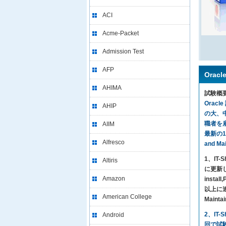
ACI
Acme-Packet
Admission Test
AFP
Orac
AHIMA
試験概
Orac
AHIP
の大、
職者を雇
AIIM
最新の1Z
Alfresco
and M
1、I
Altiris
に更新し
Amazon
insta
以上に達し
American College
Maint
2、IT-
Android
回で試