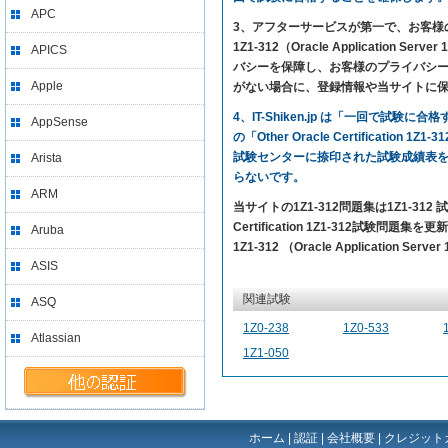
APC
3、アフターサービスが第一で、お客様の満足を求めて
1Z1-312（Oracle Application
APICS
バシーを保障し、お客様のプライバシーを
Apple
がない場合に、登録情報や当サイトに
4、IT-Shiken.jp は「一回で
AppSense
の「Other Oracle Certificat
試験センターに捺印された試験成績表
Arista
らないです。
ARM
当サイトの1Z1-312問題集は1Z1-3
Certification 1Z1-312試験問題集を
Aruba
1Z1-312 （Oracle Application S
ASIS
関連試験
ASQ
1Z0-238
1Z0-533
Atlassian
1Z1-050
ホーム
|
認証
|
会社概要
|
クレジット