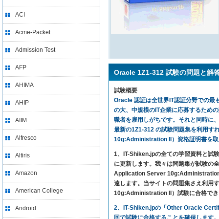
ACI
Acme-Packet
Admission Test
AFP
Oracle 1Z1-312 試験の問題と解
AHIMA
試験概要
Oracle 認証は全世界IT認証分野での最
AHIP
の大、中規模のIT企業に応募するため
職者を雇用しがちです。それと同時に、1Z
AIIM
最新の1Z1-312 の試験問題集を利用すれば、気楽に試験
Alfresco
10g:Administration II）資格証
1、IT-Shiken.jpの全ての学
Altiris
に更新します。我々は問題集が試験の全ての内
Amazon
Application Server 10g:A
達します。当サイトの問題集さえ利用すれば、Oracle O
American College
10g:Administration II）試験に
2、IT-Shiken.jpの「Other Ora
Android
回で試験に合格することを確保します