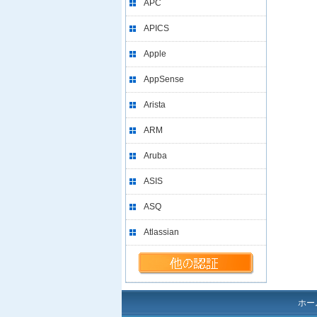
APC
APICS
Apple
AppSense
Arista
ARM
Aruba
ASIS
ASQ
Atlassian
ホー