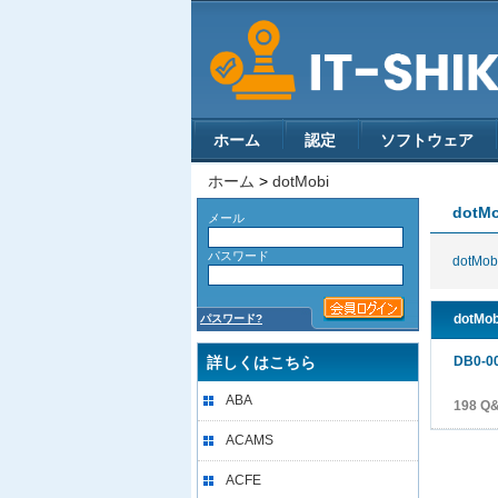
ホーム
認定
ソフトウェア
ホーム
>
dotMobi
dotMo
メール
パスワード
dotMobi
dotMo
パスワード?
詳しくはこちら
DB0-0
ABA
198 
ACAMS
ACFE