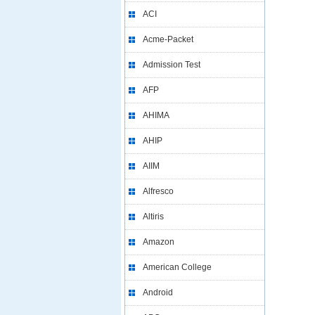
ACI
Acme-Packet
Admission Test
AFP
AHIMA
AHIP
AIIM
Alfresco
Altiris
Amazon
American College
Android