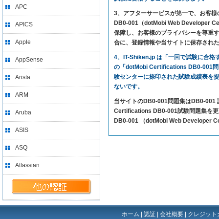
APC
3、アフターサービスが第一で、お客様の満足を求め
DB0-001（dotMobi Web Deve
APICS
保障し、お客様のプライバシーを尊重する
Apple
合に、登録情報や当サイトに保存され
4、IT-Shiken.jp は「一回で
AppSense
の「dotMobi Certifications
験センターに捺印された試験成績表を
Arista
ないです。
ARM
当サイトのDB0-001問題集はDB0-
Certifications DB0-001試験問題
Aruba
DB0-001 （dotMobi Web Develo
ASIS
ASQ
Atlassian
ホーム
|
認証
|
会社概要
|
クレジット