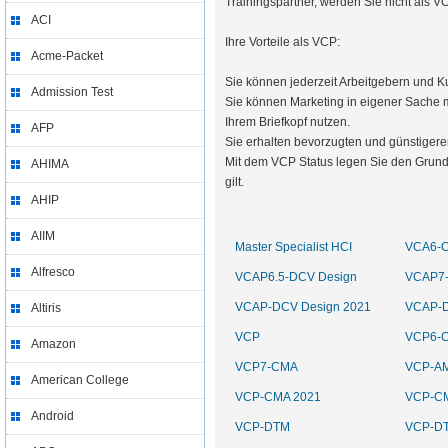
Trainingspartner, werden Sie nicht als V
ACI
Ihre Vorteile als VCP:
Acme-Packet
Sie können jederzeit Arbeitgebern und Ku
Admission Test
Sie können Marketing in eigener Sache m
Ihrem Briefkopf nutzen.
AFP
Sie erhalten bevorzugten und günstige
Mit dem VCP Status legen Sie den Grunds
AHIMA
gilt.
AHIP
AIIM
Master Specialist HCI
VCA6-
Alfresco
VCAP6.5-DCV Design
VCAP7-
VCAP-DCV Design 2021
VCAP-D
Altiris
VCP
VCP6-
Amazon
VCP7-CMA
VCP-AM
American College
VCP-CMA 2021
VCP-CM
Android
VCP-DTM
VCP-DT