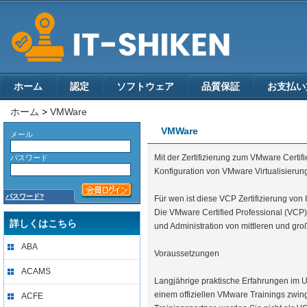
ホーム
認定
ソフトウェア
品質保証
お支払い
ホーム
>
VMWare
VMWare
メール
Mit der Zertifizierung zum VMware Certif
パスワード
Konfiguration von VMware Virtualisierun
パスワード?
Für wen ist diese VCP Zertifizierung von 
Die VMware Certified Professional (VCP) 
詳しくはこちら
und Administration von mittleren und gr
ABA
Voraussetzungen
ACAMS
Langjährige praktische Erfahrungen im 
einem offiziellen VMware Trainings zwin
ACFE