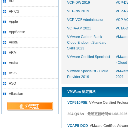
APC
VCP-DW 2019
VCP-D
VCP-NV 2019
VCP-NV
APICS
VCP-VCF Administrator
VCP-VCF
Apple
VCTA-AM 2021
VCTA-
AppSense
VMware Carbon Black
VMware 
Arista
Cloud Endpoint Standard
Skills 2023
ARM
VMware Certified Specialist
VMware 
- Cloud
Aruba
VMware Specialist - Cloud
VMware 
ASIS
Provider 2019
2021
ASQ
VMWare 認定資格
Atlassian
VCP510PSE
VMware Certified Professi
304 Q&As 最近更新時間:01-08-2026
VCAP5-DCD
VMware Certified Advanc