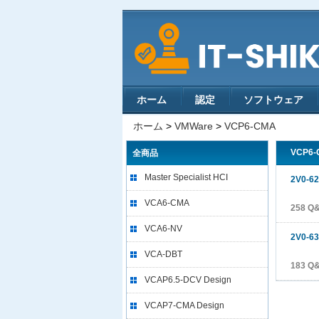
ホーム
認定
ソフトウェア
ホーム
>
VMWare
>
VCP6-CMA
VCP6
全商品
Master Specialist HCI
2V0-6
VCA6-CMA
258 Q
VCA6-NV
2V0-6
VCA-DBT
183 Q
VCAP6.5-DCV Design
VCAP7-CMA Design