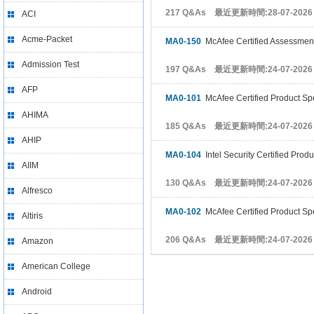
217 Q&As 最近更新時間:28-07-2026
ACI
Acme-Packet
MA0-150
McAfee Certified Assessment
Admission Test
197 Q&As 最近更新時間:24-07-2026
AFP
MA0-101
McAfee Certified Product Spe
AHIMA
185 Q&As 最近更新時間:24-07-2026
AHIP
MA0-104
Intel Security Certified Produ
AIIM
130 Q&As 最近更新時間:24-07-2026
Alfresco
MA0-102
McAfee Certified Product Spe
Altiris
206 Q&As 最近更新時間:24-07-2026
Amazon
American College
Android