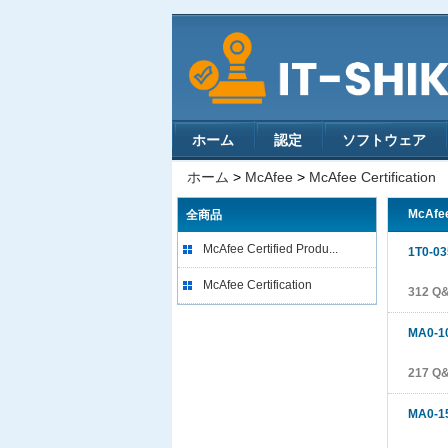
ホーム
認定
ソフトウェア
ホーム
>
McAfee
>
McAfee Certification
McAfee
全商品
McAfee Certified Produ...
1T0-03
McAfee Certification
312 Q
MA0-1
217 Q
MA0-1