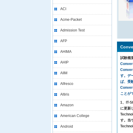
ACI
Acme-Packet
Admission Test
AFP
Conve
AHIMA
試験概
AHIP
Conv
Conv
AIIM
す。デ
ば、受験
Alfresco
Conver
ことが
Altiris
1、I
Amazon
に更新し
Tech
American College
す。当サイ
Techn
Android