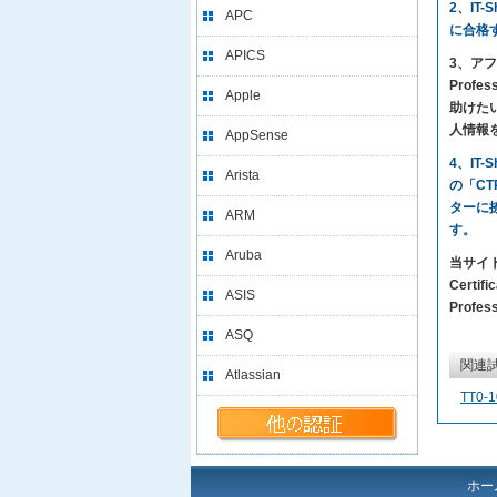
2、IT
APC
に合格
APICS
3、アフ
Profe
Apple
助けた
人情報
AppSense
4、IT
Arista
の「CT
ターに
ARM
す。
Aruba
当サイト
Certi
ASIS
Profes
ASQ
関連
Atlassian
TT0-1
ホー