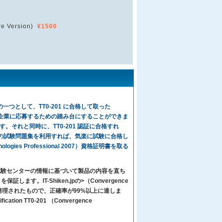
e Version)
¥1500
る認証の一つとして、TT0-201 に合格して取った
大、中規模のIT企業に応募するための踏み台にすることができま
それと同時に、TT0-201 認証に合格すれ
201 の試験問題集を利用すれば、気楽に試験に合格し
 Technologies Professional 2007）資格証明書を取る
々は試験センターの情報に基づいて製品の内容を直ち
IT-Shiken.jpの>（Convergence
て編集して整理されたもので、正確率が99%以上に達しま
ation TT0-201 （Convergence