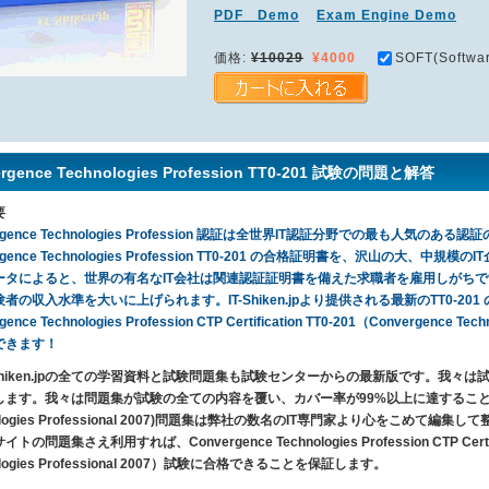
PDF Demo
Exam Engine Demo
価格:
¥10029
¥4000
SOFT(Softwar
rgence Technologies Profession TT0-201 試験の問題と解答
要
ergence Technologies Profession 認証は全世界IT認証分野での最も人気のあ
ergence Technologies Profession TT0-201 の合格証明書を、沢山の
ータによると、世界の有名なIT会社は関連認証証明書を備えた求職者を雇用しがちです。
者の収入水準を大いに上げられます。IT-Shiken.jpより提供される最新のTT0-
gence Technologies Profession CTP Certification TT0-201（Convergence
できます！
T-Shiken.jpの全ての学習資料と試験問題集も試験センターからの最新版です。我
ます。我々は問題集が試験の全ての内容を覆い、カバー率が99%以上に達することを保証します。
nologies Professional 2007)問題集は弊社の数名のIT専門家より心をこめ
トの問題集さえ利用すれば、Convergence Technologies Profession CTP Certific
ologies Professional 2007）試験に合格できることを保証します。