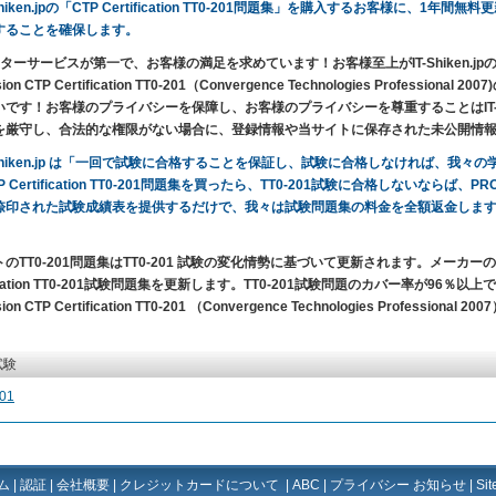
-Shiken.jpの「CTP Certification TT0-201問題集」を購入するお客様に
することを確保します。
ターサービスが第一で、お客様の満足を求めています！お客様至上がIT-Shiken.jpの目的です。
ssion CTP Certification TT0-201（Convergence Technologies Profe
いです！お客様のプライバシーを保障し、お客様のプライバシーを尊重することはIT-Sh
を厳守し、合法的な権限がない場合に、登録情報や当サイトに保存された未公開情
-Shiken.jp は「一回で試験に合格することを保証し、試験に合格しなければ、我
P Certification TT0-201問題集を買ったら、TT0-201試験に合格しないならば
捺印された試験成績表を提供するだけで、我々は試験問題集の料金を全額返金しま
のTT0-201問題集はTT0-201 試験の変化情勢に基づいて更新されます。メーカ
fication TT0-201試験問題集を更新します。TT0-201試験問題のカバー率が96％以上で、一回
sion CTP Certification TT0-201 （Convergence Technologies Profe
試験
01
ム
|
認証
|
会社概要
|
クレジットカードについて
|
ABC
|
プライバシー お知らせ
|
Si