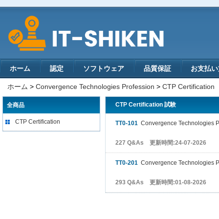
ホーム
認定
ソフトウェア
品質保証
お支払い
ホーム
>
Convergence Technologies Profession
>
CTP Certification
CTP Certification 試験
全商品
CTP Certification
TT0-101
Convergence Technologies Pr
227 Q&As 更新時間:24-07-2026
TT0-201
Convergence Technologies Pr
293 Q&As 更新時間:01-08-2026