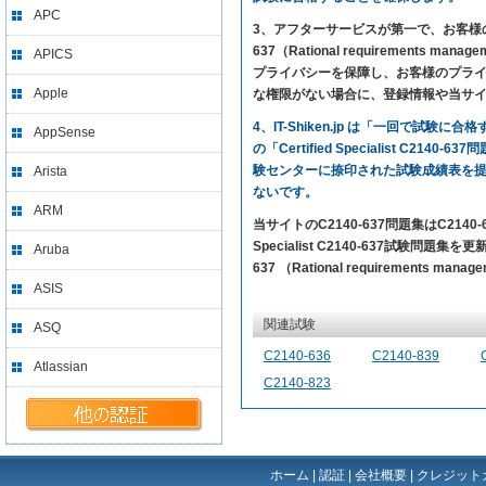
APC
3、アフターサービスが第一で、お客様の満足を求め
637（Rational requirements
APICS
プライバシーを保障し、お客様のプライバ
Apple
な権限がない場合に、登録情報や当サ
4、IT-Shiken.jp は「一回で
AppSense
の「Certified Specialist C2
験センターに捺印された試験成績表を
Arista
ないです。
ARM
当サイトのC2140-637問題集はC21
Specialist C2140-637試験問題集を
Aruba
637 （Rational requirements m
ASIS
関連試験
ASQ
C2140-636
C2140-839
Atlassian
C2140-823
ホーム
|
認証
|
会社概要
|
クレジット