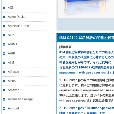
ACI
Acme-Packet
Admission Test
AFP
IBM C2140-637 試験の問題と解
AHIMA
試験概要
IBM 認証は全世界IT認証分野での最も人気
AHIP
の大、中規模のIT企業に応募するため
職者を雇用しがちです。それと同時に、C21
AIIM
れる最新のC2140-637 の試験問題集を利用すれば
Alfresco
management with use cases
1、IT-Shiken.jpの全ての学
Altiris
に更新します。我々は問題集が試験の全ての内
Amazon
requirements management 
99%以上に達します。当サイトの問題集さえ利用すれば、
American College
with use cases-part2）試験に
2、IT-Shiken.jpの「Certifie
Android
試験に合格することを確保します。