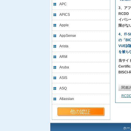
APC
3、アフタ
RCDD（
APICS
イバシ
Apple
限がな
4、IT
AppSense
の「BI
VUE
Arista
を被ら
ARM
当サイト
Certi
Aruba
BISCI
ASIS
関連
ASQ
RCD
Atlassian
ホー