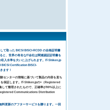
取った BICSI BISCI-RCDD の合格証明書
ると、世界の有名なIT会社は関連認証証明書を
水準を大いに上げられます。IT-Shiken.jp
rtification BISCI-
とができます！
々は試験センターの情報に基づいて製品の内容を直ち
IT-Shiken.jpの>（Registered
心をこめて編集して整理されたもので、正確率が99%以上に
red Communications Distribution
お客様に、1年間無料更新のアフターサービスを贈ります。一回