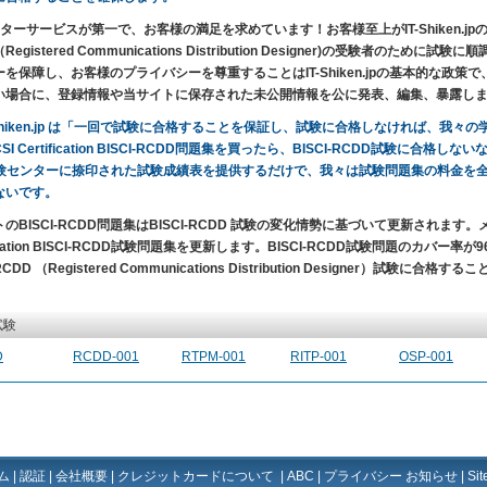
ーサービスが第一で、お客様の満足を求めています！お客様至上がIT-Shiken.jpの目的です。BICS
Registered Communications Distribution Designer)の受験者
ーを保障し、お客様のプライバシーを尊重することはIT-Shiken.jpの基本的な政
い場合に、登録情報や当サイトに保存された未公開情報を公に発表、編集、暴露し
-Shiken.jp は「一回で試験に合格することを保証し、試験に合格しなければ、我
CSI Certification BISCI-RCDD問題集を買ったら、BISCI-RCDD試験に合格
試験センターに捺印された試験成績表を提供するだけで、我々は試験問題集の料金を
ないです。
のBISCI-RCDD問題集はBISCI-RCDD 試験の変化情勢に基づいて更新されます
fication BISCI-RCDD試験問題集を更新します。BISCI-RCDD試験問題のカバー率が96％以
-RCDD （Registered Communications Distribution Designer）試験に合
試験
D
RCDD-001
RTPM-001
RITP-001
OSP-001
ム
|
認証
|
会社概要
|
クレジットカードについて
|
ABC
|
プライバシー お知らせ
|
Si