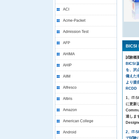
ACI
Acme-Packet
Admission Test
AFP
BICS
AHIMA
試験概
BICS
AHIP
を、沢
備えた求
AIIM
より提供さ
Alfresco
RCDD（
1、I
Altiris
に更新し
Amazon
Comm
達します。
American College
Desi
2、IT
Android
で試験