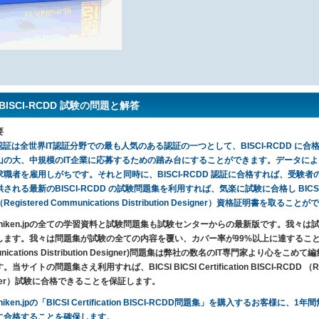
I BISCI-RCDD 試験の問題と解答
要
I 認証は全世界IT認証分野での最も人気のある認証の一つとして、BISCI-RCDD に合格して
山の大、中規模のIT企業に応募するための踏み台にすることができます。データによ
職者を雇用しがちです。それと同時に、BISCI-RCDD 認証に合格すれば、受験者の収入
れる最新のBISCI-RCDD の試験問題集を利用すれば、気楽に試験に合格し BICSI BICSI Ce
Registered Communications Distribution Designer）資格証明書を取るこ
T-Shiken.jpの全ての学習資料と試験問題集も試験センターからの最新版です。我
ます。我々は問題集が試験の全ての内容を覆い、カバー率が99%以上に達することを保証します。
unications Distribution Designer)問題集は弊社の数名のIT専門家より
当サイトの問題集さえ利用すれば、BICSI BICSI Certification BISCI-RCDD （Registe
gner）試験に合格できることを保証します。
-Shiken.jpの「BICSI Certification BISCI-RCDD問題集」を購入する
に合格することを確保します。