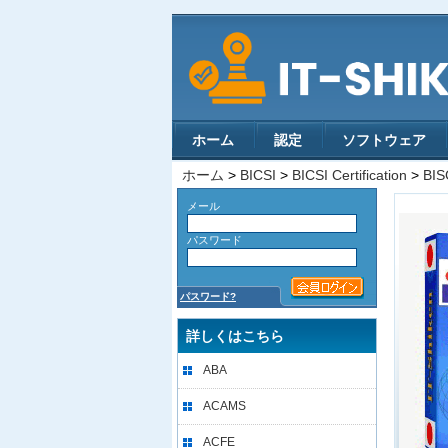
ホーム
認定
ソフトウェア
ホーム
>
BICSI
>
BICSI Certification
>
BIS
メール
パスワード
パスワード?
詳しくはこちら
ABA
ACAMS
ACFE