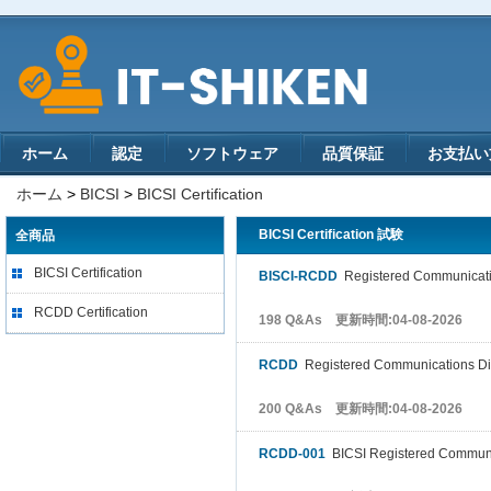
ホーム
認定
ソフトウェア
品質保証
お支払い
ホーム
>
BICSI
>
BICSI Certification
BICSI Certification 試験
全商品
BICSI Certification
BISCI-RCDD
Registered Communicatio
RCDD Certification
198 Q&As 更新時間:04-08-2026
RCDD
Registered Communications Dis
200 Q&As 更新時間:04-08-2026
RCDD-001
BICSI Registered Communic