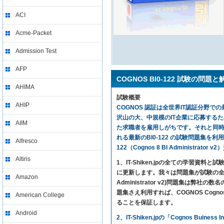
ACI
Acme-Packet
Admission Test
AFP
COGNOS BI0-122 試験の問題と
AHIMA
試験概要
AHIP
COGNOS 認証は全世界IT認証分野での最
沢山の大、中規模のIT企業に応募する
AIIM
た求職者を雇用しがちです。それと同時に、
れる最新のBI0-122 の試験問題集を利用すれば、気
Alfresco
122（Cognos 8 BI Administra
Altiris
1、IT-Shiken.jpの全ての学
に更新します。我々は問題集が試験の全ての内
Amazon
Administrator v2)問題集は
題集さえ利用すれば、COGNOS Cognos Buines
American College
ることを保証します。
Android
2、IT-Shiken.jpの「Cognos Buin