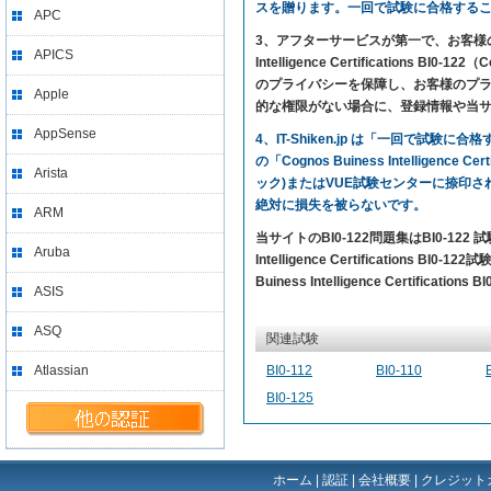
スを贈ります。一回で試験に合格する
APC
3、アフターサービスが第一で、お客様の満足を
APICS
Intelligence Certifications
のプライバシーを保障し、お客様のプライ
Apple
的な権限がない場合に、登録情報や当
AppSense
4、IT-Shiken.jp は「一回で
の「Cognos Buiness Intelligen
Arista
ック)またはVUE試験センターに捺印
絶対に損失を被らないです。
ARM
当サイトのBI0-122問題集はBI0-1
Aruba
Intelligence Certification
Buiness Intelligence Certifica
ASIS
ASQ
関連試験
Atlassian
BI0-112
BI0-110
BI0-125
ホーム
|
認証
|
会社概要
|
クレジット