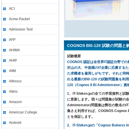
ACI
Acme-Packet
Admission Test
AFP
COGNOS BI0-120 試験の問題と
AHIMA
試験概要
AHIP
COGNOS 認証は全世界IT認証分野での最
沢山の大、中規模のIT企業に応募する
AIIM
た求職者を雇用しがちです。それと同時に、
れる最新のBI0-120 の試験問題集を利用すれば、気
Alfresco
120（Cognos 8 BI Administr
Altiris
1、IT-Shiken.jpの全ての学
に更新します。我々は問題集が試験の全ての内
Amazon
Administrator)問題集は弊社
集さえ利用すれば、COGNOS Cognos Buines
American College
とを保証します。
Android
2、IT-Shiken.jpの「Cognos Buin