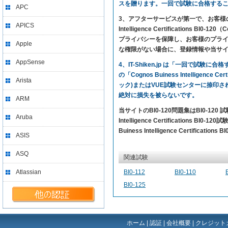
スを贈ります。一回で試験に合格する
APC
3、アフターサービスが第一で、お客様の満足を
APICS
Intelligence Certifications
プライバシーを保障し、お客様のプライバ
Apple
な権限がない場合に、登録情報や当サ
AppSense
4、IT-Shiken.jp は「一回で
の「Cognos Buiness Intelligen
Arista
ック)またはVUE試験センターに捺印
絶対に損失を被らないです。
ARM
当サイトのBI0-120問題集はBI0-1
Aruba
Intelligence Certification
Buiness Intelligence Certifica
ASIS
ASQ
関連試験
Atlassian
BI0-112
BI0-110
BI0-125
ホーム
|
認証
|
会社概要
|
クレジット