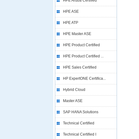
HPE Aruba Certified
HPE ASE
HPE ATP
HPE Master ASE
HPE Product Certified
HPE Product Certified ...
HPE Sales Certified
HP ExpertONE Certifica...
Hybrid Cloud
Master ASE
SAP HANA Solutions
Technical Certified
Technical Certified I