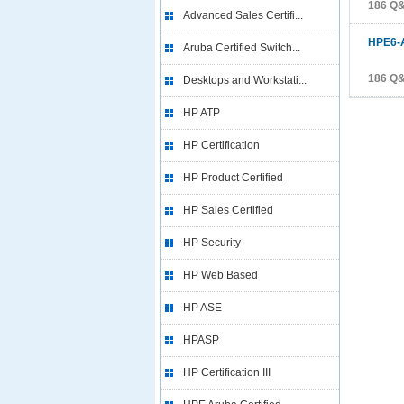
186 Q
Advanced Sales Certifi...
HPE6-
Aruba Certified Switch...
186 Q
Desktops and Workstati...
HP ATP
HP Certification
HP Product Certified
HP Sales Certified
HP Security
HP Web Based
HP ASE
HPASP
HP Certification III