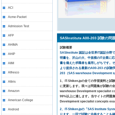
ACI
Acme-Packet
Admission Test
AFP
SASInstitute A00-203 試験の
AHIMA
試験概要
SASInstitute 認証は全世界IT認証分
AHIP
明書を、沢山の大、中規模のIT企業に
書を備えた求職者を雇用しがちです。それと
AIIM
より提供される最新のA00-203 の試験問題集を利用
Alfresco
203（SAS warehouse Developme
1、IT-Shiken.jpの全ての学
Altiris
に更新します。我々は問題集が試験の全ての
Amazon
warehouse Development sp
99%以上に達します。当サイトの問題集さえ利用すれば、S
American College
Development specialist con
2、IT-Shiken.jpの「SAS Instit
Android
ります。一回で試験に合格することを