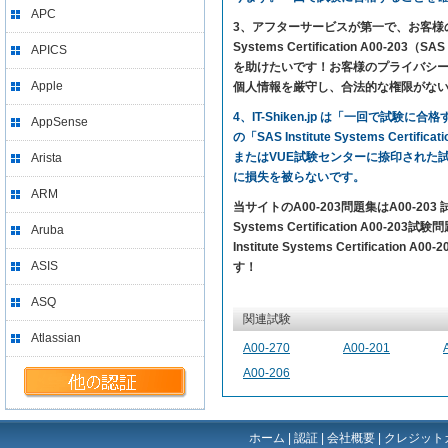
APC
3、アフターサービスが第一で、お客様の満足を求め
Systems Certification A00-20
APICS
を助けたいです！お客様のプライバシーを
Apple
個人情報を厳守し、合法的な権限がな
4、IT-Shiken.jp は「一回で
AppSense
の「SAS Institute Systems Ce
またはVUE試験センターに捺印された
Arista
に損失を被らないです。
ARM
当サイトのA00-203問題集はA00-2
Systems Certification A00
Aruba
Institute Systems Certificatio
ASIS
す！
ASQ
関連試験
Atlassian
A00-270
A00-201
A00-206
ホーム
|
認証
|
会社概要
|
クレジット