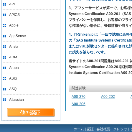
APC
3、アフターサービスが第一で、お客様の満足を求め
Systems Certification A00
APICS
プライバシーを保障し、お客様のプライバ
Apple
な権限がない場合に、登録情報や当サ
4、IT-Shiken.jp は「一回で
AppSense
の「SAS Institute Systems Ce
またはVUE試験センターに捺印された
Arista
に損失を被らないです。
ARM
当サイトのA00-201問題集はA00-2
Systems Certification A00
Aruba
Institute Systems Certificati
ASIS
関連試験
ASQ
A00-270
A00-202
Atlassian
A00-206
ホーム
|
認証
|
会社概要
|
クレジット