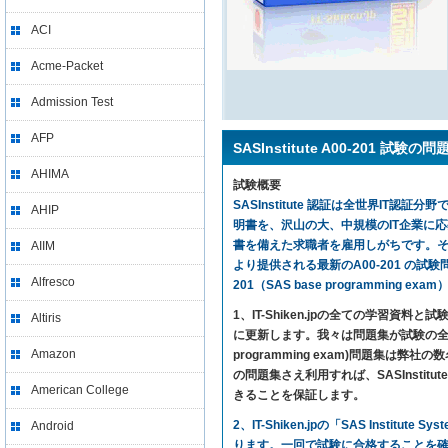
ACI
Acme-Packet
Admission Test
AFP
SASInstitute A00-201 試験の
AHIMA
試験概要
SASInstitute 認証は全世界IT認証分
AHIP
明書を、沢山の大、中規模のIT企業に
書を備えた求職者を雇用しがちです。それと
AIIM
より提供される最新のA00-201 の試験問題集を利用
Alfresco
201（SAS base programming
1、IT-Shiken.jpの全ての学
Altiris
に更新します。我々は問題集が試験の全ての内
Amazon
programming exam)問題集
の問題集さえ利用すれば、SASInstitute SAS 
American College
きることを保証します。
2、IT-Shiken.jpの「SAS Instit
Android
ります。一回で試験に合格することを