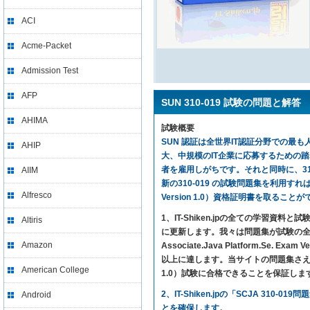
ACI
Acme-Packet
Admission Test
AFP
SUN 310-019 試験の問題と解答
AHIMA
試験概要
SUN 認証は全世界IT認証分野での最も人
AHIP
大、中規模のIT企業に応募するための
者を雇用しがちです。それと同時に、310
AIIM
新の310-019 の試験問題集を利用すれば、気楽に試
Alfresco
Version 1.0）資格証明書を取ること
1、IT-Shiken.jpの全ての学
Altiris
に更新します。我々は問題集が試験の全ての内容
Amazon
Associate.Java Platform.S
以上に達します。当サイトの問題集さえ利用すれば、SUN 
American College
1.0）試験に合格できることを保証しま
2、IT-Shiken.jpの「SCJA 
Android
とを確保します。