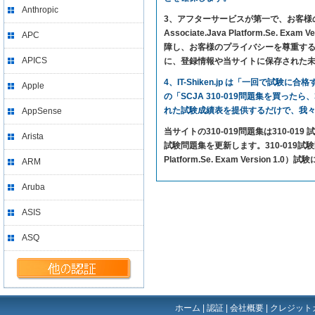
Anthropic
3、アフターサービスが第一で、お客様の満足を求
Associate.Java Platform.
APC
障し、お客様のプライバシーを尊重するこ
APICS
に、登録情報や当サイトに保存された
4、IT-Shiken.jp は「一回で
Apple
の「SCJA 310-019問題集を買った
れた試験成績表を提供するだけで、我
AppSense
当サイトの310-019問題集は310-0
Arista
試験問題集を更新します。310-019試験問題のカ
Platform.Se. Exam Version 
ARM
Aruba
ASIS
ASQ
ホーム
|
認証
|
会社概要
|
クレジット