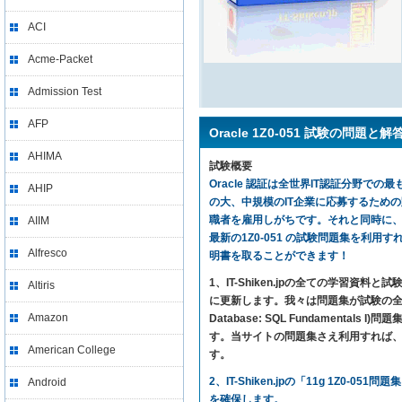
ACI
Acme-Packet
Admission Test
AFP
Oracle 1Z0-051 試験の問題と解
AHIMA
試験概要
Oracle 認証は全世界IT認証分野での最
AHIP
の大、中規模のIT企業に応募するため
職者を雇用しがちです。それと同時に、1Z
AIIM
最新の1Z0-051 の試験問題集を利用すれば、気楽
Alfresco
明書を取ることができます！
1、IT-Shiken.jpの全ての学
Altiris
に更新します。我々は問題集が試験の全ての内
Amazon
Database: SQL Fundamen
す。当サイトの問題集さえ利用すれば、Oracle 
American College
す。
2、IT-Shiken.jpの「11g 1
Android
を確保します。