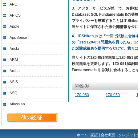
APC
3、アフターサービスが第一で、お客様の満足を求
Database: SQL Fundame
APICS
プライバシーを尊重することはIT-Sh
Apple
当サイトに保存された未公開情報を公
4、IT-Shiken.jp は「一回で
AppSense
の「11g 1Z0-051問題集を買ったら
た試験成績表を提供するだけで、我々
Arista
当サイトの1Z0-051問題集は1Z0-0
ARM
験問題集を更新します。1Z0-051試験問題のカバ
Fundamentals I）試験に合格する
Aruba
ASIS
関連試験
ASQ
1Z0-053
1Z0-050
Atlassian
ホーム
|
認証
|
会社概要
|
クレジット