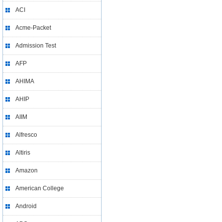
ACI
Acme-Packet
Admission Test
AFP
AHIMA
AHIP
AIIM
Alfresco
Altiris
Amazon
American College
Android