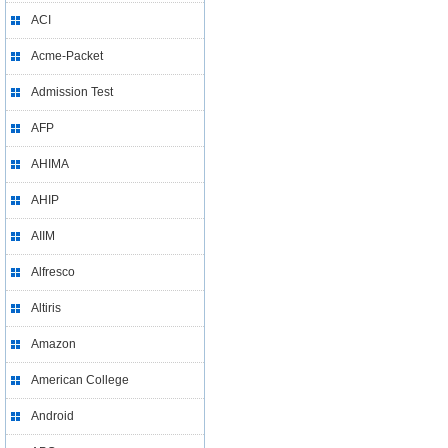
ACI
Acme-Packet
Admission Test
AFP
AHIMA
AHIP
AIIM
Alfresco
Altiris
Amazon
American College
Android