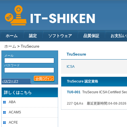
ホーム
認定
ソフトウェア
品質保証
お支払い
ホーム
>
TruSecure
TruSecure
メール
パスワード
ICSA
TruSecure 認定資格
パスワード?
詳しくはこちら
TU0-001
TruSecure ICSA Certified Sec
ABA
227 Q&As 最近更新時間:04-08-2026
ACAMS
ACFE