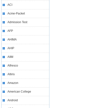
ACI
Acme-Packet
Admission Test
AFP
AHIMA
AHIP
AIIM
Alfresco
Altiris
Amazon
American College
Android