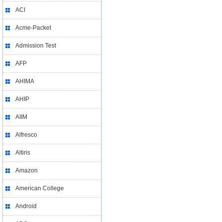
ACI
Acme-Packet
Admission Test
AFP
AHIMA
AHIP
AIIM
Alfresco
Altiris
Amazon
American College
Android