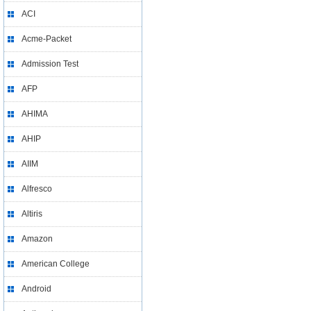
ACI
Acme-Packet
Admission Test
AFP
AHIMA
AHIP
AIIM
Alfresco
Altiris
Amazon
American College
Android